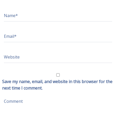
N
a
m
e
*
E
m
a
i
l
*
W
e
b
s
i
t
e
Save my name, email, and website in this browser for the
next time I comment.
C
o
m
m
e
n
t