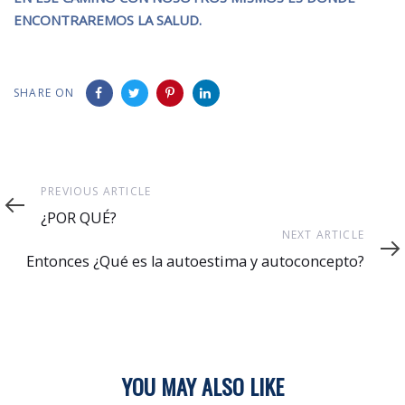
ENCONTRAREMOS LA SALUD.
SHARE ON
Previous
PREVIOUS ARTICLE
Article
¿POR QUÉ?
Next
NEXT ARTICLE
Article
Entonces ¿Qué es la autoestima y autoconcepto?
YOU MAY ALSO LIKE