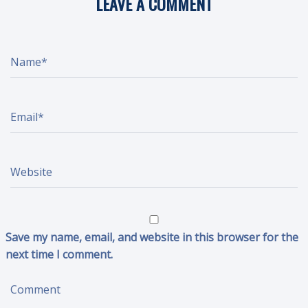
LEAVE A COMMENT
N
a
m
e
*
E
m
a
i
l
*
W
e
b
s
i
t
e
Save my name, email, and website in this browser for the
next time I comment.
C
o
m
m
e
n
t