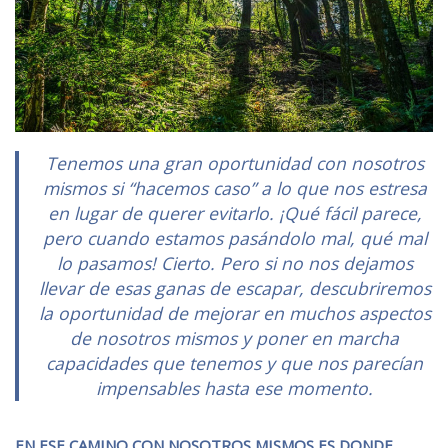
Tenemos una gran oportunidad con nosotros
mismos si “hacemos caso” a lo que nos estresa
en lugar de querer evitarlo. ¡Qué fácil parece,
pero cuando estamos pasándolo mal, qué mal
lo pasamos! Cierto. Pero si no nos dejamos
llevar de esas ganas de escapar, descubriremos
la oportunidad de mejorar en muchos aspectos
de nosotros mismos y poner en marcha
capacidades que tenemos y que nos parecían
impensables hasta ese momento.
EN ESE CAMINO CON NOSOTROS MISMOS ES DONDE