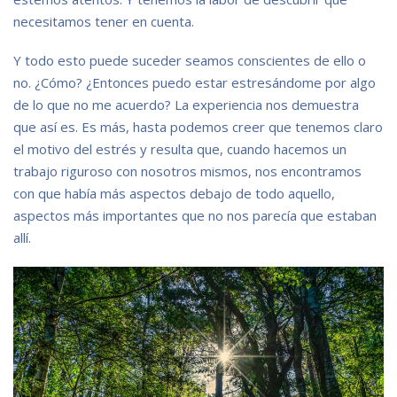
necesitamos tener en cuenta.
Y todo esto puede suceder seamos conscientes de ello o
no. ¿Cómo? ¿Entonces puedo estar estresándome por algo
de lo que no me acuerdo? La experiencia nos demuestra
que así es. Es más, hasta podemos creer que tenemos claro
el motivo del estrés y resulta que, cuando hacemos un
trabajo riguroso con nosotros mismos, nos encontramos
con que había más aspectos debajo de todo aquello,
aspectos más importantes que no nos parecía que estaban
allí.