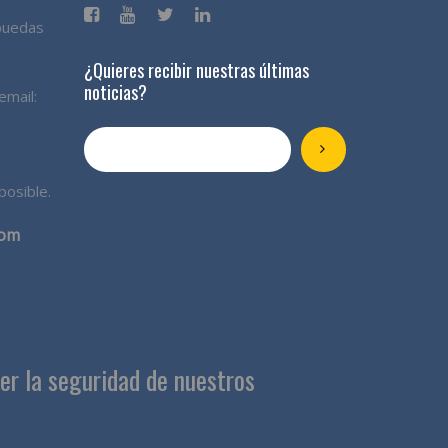
 puedas
¿Quieres recibir nuestras últimas
noticias?
email:
u
posible.
com
 la seguridad de nuestros