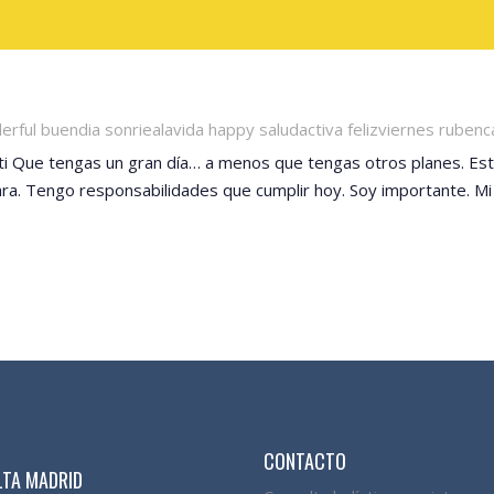
ul buendia sonriealavida happy saludactiva felizviernes ruben
etti Que tengas un gran día… a menos que tengas otros planes. E
ra. Tengo responsabilidades que cumplir hoy. Soy importante. Mi
CONTACTO
TA MADRID