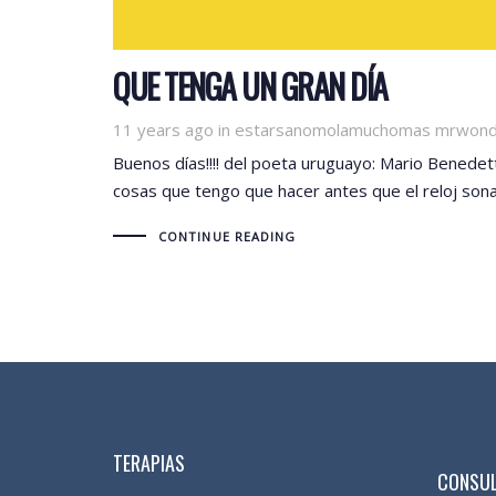
QUE TENGA UN GRAN DÍA
Tags
11 years ago
in
estarsanomolamuchomas mrwonderf
Buenos días!!!! del poeta uruguayo: Mario Bened
cosas que tengo que hacer antes que el reloj sona
CONTINUE READING
TERAPIAS
CONSUL