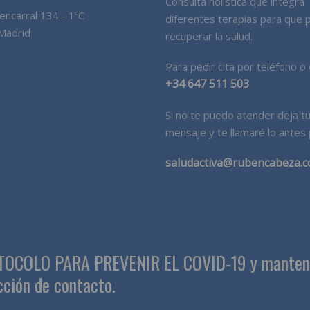
Consulta holística que integra
uencarral 134 - 1ºC
diferentes terapias para que
Madrid
recuperar la salud.
Para pedir cita por teléfono o 
+34 647 511 503
Si no te puedo atender deja t
mensaje y te llamaré lo antes 
saludactiva@rubencabeza.
OTOCOLO PARA PREVENIR EL COVID-19 y mantener
cción de contacto.