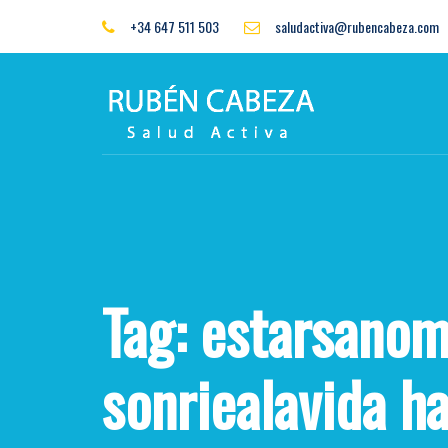
Skip
Skip
+34 647 511 503
saludactiva@rubencabeza.com
to
links
primary
navigation
Skip
to
content
Tag: estarsano
sonriealavida ha