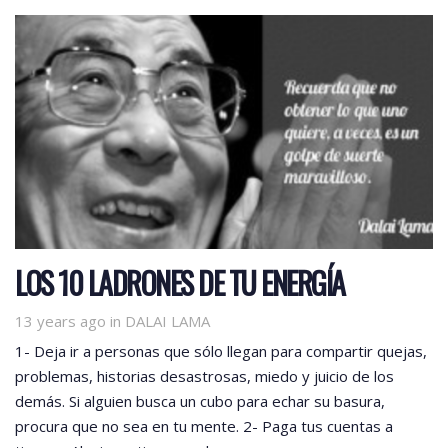
LOS 10 LADRONES DE TU ENERGÍA
Tags
13 years ago
in
DALAI LAMA
1- Deja ir a personas que sólo llegan para compartir quejas,
problemas, historias desastrosas, miedo y juicio de los
demás. Si alguien busca un cubo para echar su basura,
procura que no sea en tu mente. 2- Paga tus cuentas a