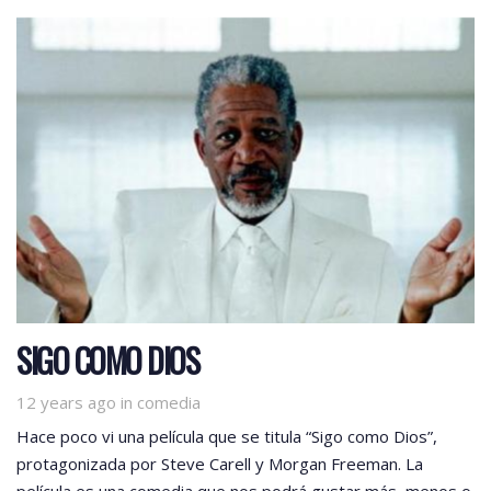
SIGO COMO DIOS
Tags
12 years ago
in
comedia
Hace poco vi una película que se titula “Sigo como Dios”,
protagonizada por Steve Carell y Morgan Freeman. La
película es una comedia que nos podrá gustar más, menos o