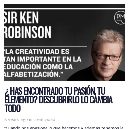
¿ HAS ENCONTRADO TU PASIÓN, TU
ELEMENTO? DESCUBRIRLO LO CAMBIA
TODO
Tags
8 years ago
in
creatividad
“Cuando nos apasiona lo que hacemos y además tenemos la