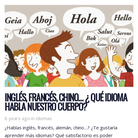
INGLÉS, FRANCÉS, CHINO… ¿ QUÉ IDIOMA
HABLA NUESTRO CUERPO?
Tags
8 years ago
in
idiomas
¿Hablas inglés, francés, alemán, chino…? ¿Te gustaría
aprender más idiomas? Qué satisfactorio es poder