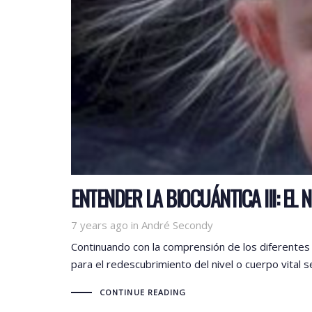
ENTENDER LA BIOCUÁNTICA III: EL 
Tags
7 years ago
in
André Secondy
Continuando con la comprensión de los diferentes ni
para el redescubrimiento del nivel o cuerpo vital s
CONTINUE READING