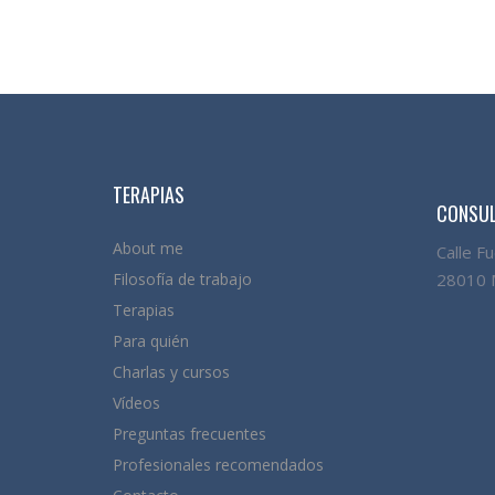
TERAPIAS
CONSUL
About me
Calle F
Filosofía de trabajo
28010 
Terapias
Para quién
Charlas y cursos
Vídeos
Preguntas frecuentes
Profesionales recomendados