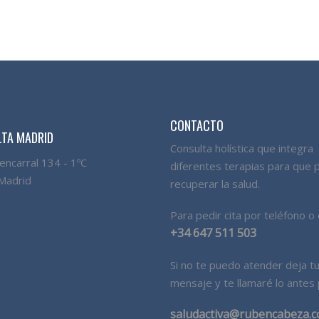
CONTACTO
TA MADRID
Consulta holística que integra
uencarral 134 - 1ºC
diferentes terapias para que
Madrid
recuperar la salud.
Para pedir cita por teléfono o 
+34 647 511 503
Si no te puedo atender deja t
mensaje y te llamaré lo antes 
saludactiva@rubencabeza.