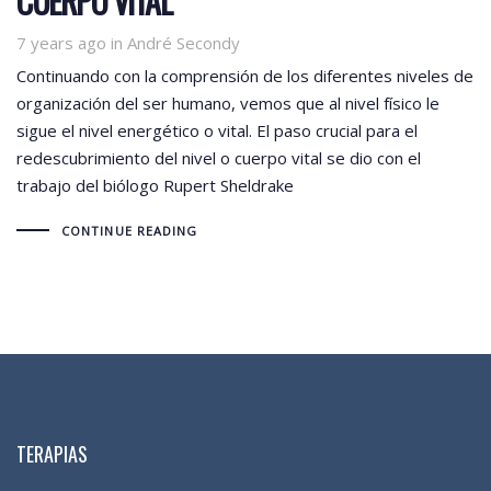
CUERPO VITAL
Tags
7 years ago
in
André Secondy
Continuando con la comprensión de los diferentes niveles de
organización del ser humano, vemos que al nivel físico le
sigue el nivel energético o vital. El paso crucial para el
redescubrimiento del nivel o cuerpo vital se dio con el
trabajo del biólogo Rupert Sheldrake
CONTINUE READING
TERAPIAS