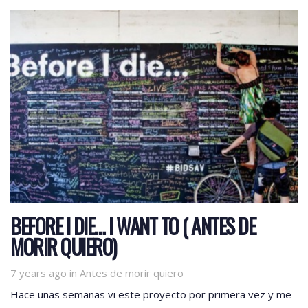
BEFORE I DIE… I WANT TO ( ANTES DE
MORIR QUIERO)
Tags
7 years ago
in
Antes de morir quiero
Hace unas semanas vi este proyecto por primera vez y me